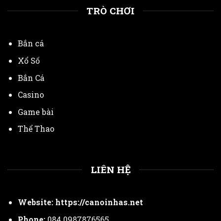
TRÒ CHƠI
Bắn cá
Xổ Số
Bắn Cá
Casino
Game bài
Thể Thao
LIÊN HỆ
Website:
https://canoinhas.net
Phone:
084 0987876565