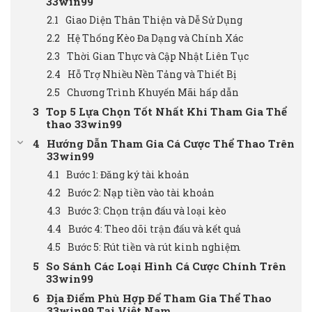
33win99
Giao Diện Thân Thiện và Dễ Sử Dụng
Hệ Thống Kèo Đa Dạng và Chính Xác
Thời Gian Thực và Cập Nhật Liên Tục
Hỗ Trợ Nhiều Nền Tảng và Thiết Bị
Chương Trình Khuyến Mãi hấp dẫn
Top 5 Lựa Chọn Tốt Nhất Khi Tham Gia Thể
thao 33win99
Hướng Dẫn Tham Gia Cá Cược Thể Thao Trên
33win99
Bước 1: Đăng ký tài khoản
Bước 2: Nạp tiền vào tài khoản
Bước 3: Chọn trận đấu và loại kèo
Bước 4: Theo dõi trận đấu và kết quả
Bước 5: Rút tiền và rút kinh nghiệm
So Sánh Các Loại Hình Cá Cược Chính Trên
33win99
Địa Điểm Phù Hợp Để Tham Gia Thể Thao
33win99 Tại Việt Nam