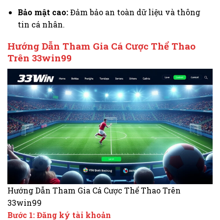
Bảo mật cao:
Đảm bảo an toàn dữ liệu và thông
tin cá nhân.
Hướng Dẫn Tham Gia Cá Cược Thể Thao
Trên 33win99
Hướng Dẫn Tham Gia Cá Cược Thể Thao Trên
33win99
Bước 1: Đăng ký tài khoản