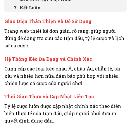
Kết Luận
Giao Diện Thân Thiện và Dễ Sử Dụng
Trang web thiết kế đơn giản, rõ ràng, giúp người
dùng dễ dàng tra cứu các trận đấu, tỷ lệ cược và lịch
sử cá cược.
Hệ Thống Kèo Đa Dạng và Chính Xác
Cung cấp các loại kèo châu Á, châu Âu, chẵn lẻ, tài
xỉu và nhiều hơn nữa, đảm bảo phù hợp với nhiều
chiến lược cá cược của người chơi.
Thời Gian Thực và Cập Nhật Liên Tục
Tỷ lệ cược luôn được cập nhật chính xác theo diễn
biến thực tế của trận đấu, giúp người chơi đưa ra
quyết định đúng đắn.