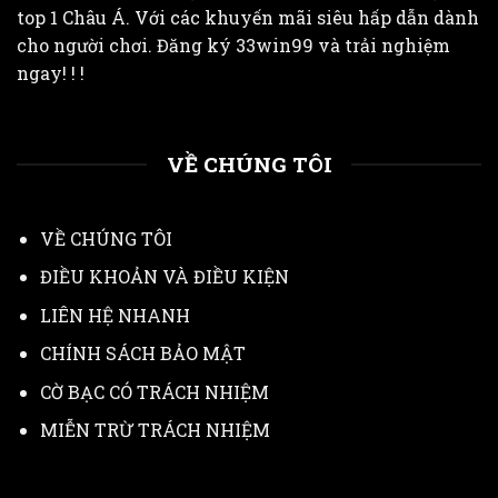
top 1 Châu Á. Với các khuyến mãi siêu hấp dẫn dành
cho người chơi. Đăng ký 33win99 và trải nghiệm
ngay! ! !
VỀ CHÚNG TÔI
VỀ CHÚNG TÔI
ĐIỀU KHOẢN VÀ ĐIỀU KIỆN
LIÊN HỆ NHANH
CHÍNH SÁCH BẢO MẬT
CỜ BẠC CÓ TRÁCH NHIỆM
MIỄN TRỪ TRÁCH NHIỆM