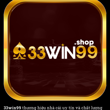
33win99
thương hiệu nhà cái uy tín và chất lượng