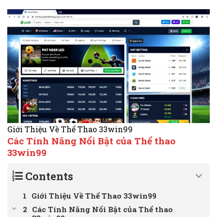
Giới Thiệu Về Thể Thao 33win99
Các Tính Năng Nổi Bật của Thể thao
33win99
Contents
Giới Thiệu Về Thể Thao 33win99
Các Tính Năng Nổi Bật của Thể thao