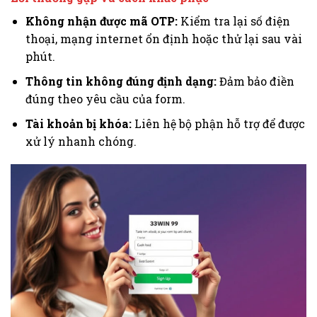
Không nhận được mã OTP:
Kiểm tra lại số điện
thoại, mạng internet ổn định hoặc thử lại sau vài
phút.
Thông tin không đúng định dạng:
Đảm bảo điền
đúng theo yêu cầu của form.
Tài khoản bị khóa:
Liên hệ bộ phận hỗ trợ để được
xử lý nhanh chóng.