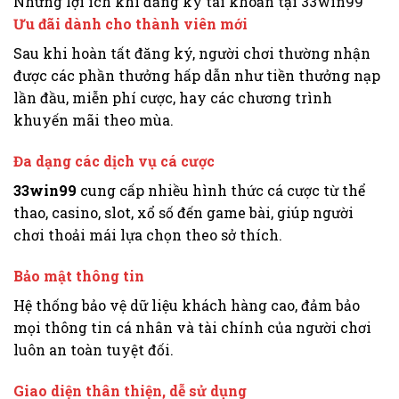
Những lợi ích khi đăng ký tài khoản tại 33win99
Ưu đãi dành cho thành viên mới
Sau khi hoàn tất đăng ký, người chơi thường nhận
được các phần thưởng hấp dẫn như tiền thưởng nạp
lần đầu, miễn phí cược, hay các chương trình
khuyến mãi theo mùa.
Đa dạng các dịch vụ cá cược
33win99
cung cấp nhiều hình thức cá cược từ thể
thao, casino, slot, xổ số đến game bài, giúp người
chơi thoải mái lựa chọn theo sở thích.
Bảo mật thông tin
Hệ thống bảo vệ dữ liệu khách hàng cao, đảm bảo
mọi thông tin cá nhân và tài chính của người chơi
luôn an toàn tuyệt đối.
Giao diện thân thiện, dễ sử dụng