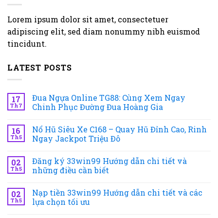
Lorem ipsum dolor sit amet, consectetuer
adipiscing elit, sed diam nonummy nibh euismod
tincidunt.
LATEST POSTS
Đua Ngựa Online TG88: Cùng Xem Ngay
17
Th7
Chinh Phục Đường Đua Hoàng Gia
Nổ Hũ Siêu Xe C168 – Quay Hũ Đỉnh Cao, Rinh
16
Th5
Ngay Jackpot Triệu Đô
Đăng ký 33win99 Hướng dẫn chi tiết và
02
Th5
những điều cần biết
Nạp tiền 33win99 Hướng dẫn chi tiết và các
02
Th5
lựa chọn tối ưu