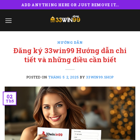
Skip
ADD ANYTHING HERE OR JUST REMOVE IT...
to
content
HƯỚNG DẪN
Đăng ký 33win99 Hướng dẫn chi
tiết và những điều cần biết
POSTED ON
THÁNG 5 2, 2025
BY
33WIN99.SHOP
02
Th5