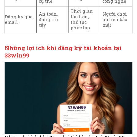
cụ thể
công nghệ
Thời gian
An toàn,
Người chơi
Đăng ký qua
lâu hơn,
đáng tin
ưu tiên bảo
email
thủ tục
cậy
mật
phức tạp
Những lợi ích khi đăng ký tài khoản tại
33win99